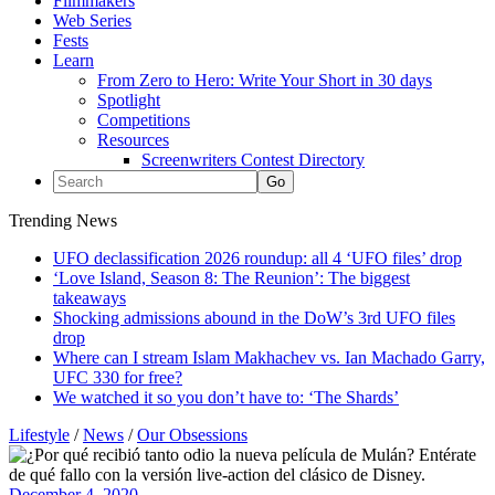
Filmmakers
Web Series
Fests
Learn
From Zero to Hero: Write Your Short in 30 days
Spotlight
Competitions
Resources
Screenwriters Contest Directory
Trending News
UFO declassification 2026 roundup: all 4 ‘UFO files’ drop
‘Love Island, Season 8: The Reunion’: The biggest
takeaways
Shocking admissions abound in the DoW’s 3rd UFO files
drop
Where can I stream Islam Makhachev vs. Ian Machado Garry,
UFC 330 for free?
We watched it so you don’t have to: ‘The Shards’
Lifestyle
/
News
/
Our Obsessions
December 4, 2020