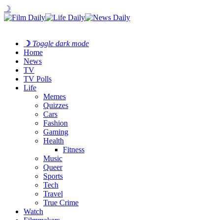
☽
☽
Toggle dark mode
Home
News
TV
TV Polls
Life
Memes
Quizzes
Cars
Fashion
Gaming
Health
Fitness
Music
Queer
Sports
Tech
Travel
True Crime
Watch