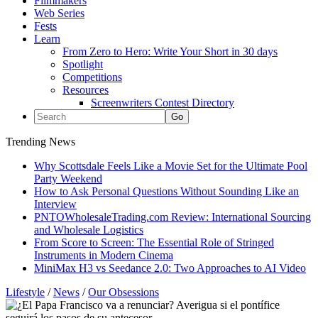
Filmmakers
Web Series
Fests
Learn
From Zero to Hero: Write Your Short in 30 days
Spotlight
Competitions
Resources
Screenwriters Contest Directory
Trending News
Why Scottsdale Feels Like a Movie Set for the Ultimate Pool
Party Weekend
How to Ask Personal Questions Without Sounding Like an
Interview
PNTOWholesaleTrading.com Review: International Sourcing
and Wholesale Logistics
From Score to Screen: The Essential Role of Stringed
Instruments in Modern Cinema
MiniMax H3 vs Seedance 2.0: Two Approaches to AI Video
Lifestyle
/
News
/
Our Obsessions