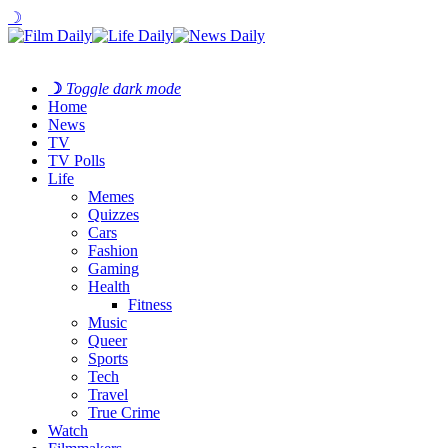
☽
☽
Toggle dark mode
Home
News
TV
TV Polls
Life
Memes
Quizzes
Cars
Fashion
Gaming
Health
Fitness
Music
Queer
Sports
Tech
Travel
True Crime
Watch