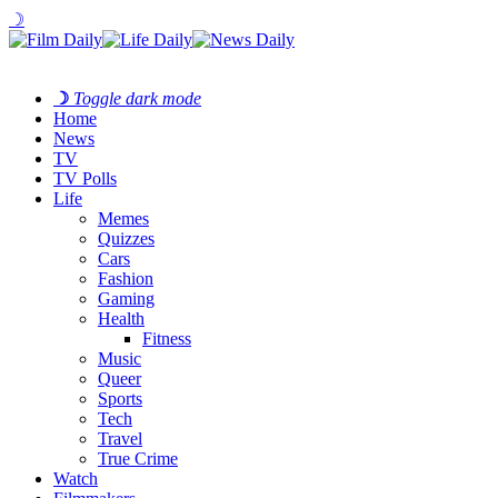
☽
☽
Toggle dark mode
Home
News
TV
TV Polls
Life
Memes
Quizzes
Cars
Fashion
Gaming
Health
Fitness
Music
Queer
Sports
Tech
Travel
True Crime
Watch