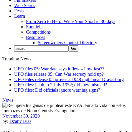
Filmmakers
Web Series
Fests
Learn
From Zero to Hero: Write Your Short in 30 days
Spotlight
Competitions
Resources
Screenwriters Contest Directory
Trending News
UFO files 05: War data says it flew – how fast??
UFO files release 05: Can War secrecy hold up?
UFO Files release 05 proves a 1948 night near Dravasburg
UFO files: Utah to 2 July 1952; did they misread?
UFO files: Did officials ignore warning signs?
News
November 30, 2020
by:
Dzahy Islas