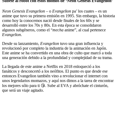
Súbete al robot con estos momos de ‘Neon Genesis Evangelion’
Neon Genesis Evangelion
– o
Evangelion
pa’ los cuates – es un
anime que tuvo su primera emisión en 1995. Sin embargo, la historia
como hoy la conocemos nació desde finales de los 60s y se
desarrolló entre los 70s y 80s. En esta época se consolidaron
algunos subgéneros, como el “
mecha
anime”, al cual pertenece
Evangelion
.
Desde su lanzamiento,
Evangelion
tuvo una gran influencia y
revolucionó por completo la industria de la animación en Japón.
Este anime se ha convertido en una obra de culto que marcó a toda
una generación debido a la profundidad y complejidad de su trama.
La llegada de este anime a Netflix en 2018 enloqueció a los
fanáticos y desconcertó a los neófitos. El punto es que desde ese
entonces Evangelion también vino a revolucionar el internet con
unos legendarios momazos, y aquí nos dimos a la tarea de encontrar
los mejores sólo para ti 😘. Sube al EVA y abróchate el cinturón,
que será un viaje agitado.