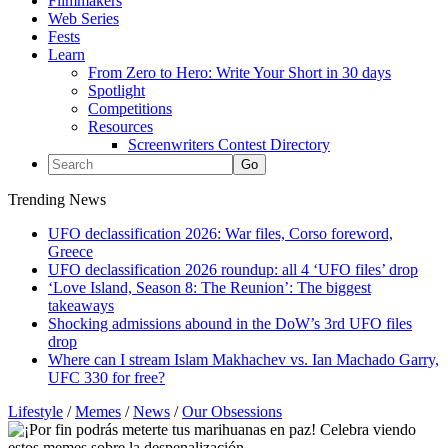
Filmmakers
Web Series
Fests
Learn
From Zero to Hero: Write Your Short in 30 days
Spotlight
Competitions
Resources
Screenwriters Contest Directory
Trending News
UFO declassification 2026: War files, Corso foreword,
Greece
UFO declassification 2026 roundup: all 4 ‘UFO files’ drop
‘Love Island, Season 8: The Reunion’: The biggest
takeaways
Shocking admissions abound in the DoW’s 3rd UFO files
drop
Where can I stream Islam Makhachev vs. Ian Machado Garry,
UFC 330 for free?
Lifestyle
/
Memes
/
News
/
Our Obsessions