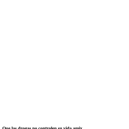
Que las drogas no controlen su vida amix