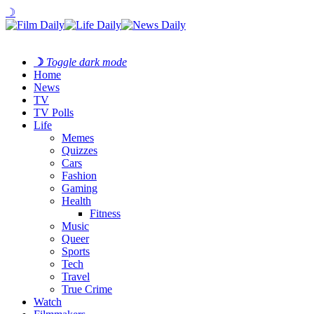
☽
☽
Toggle dark mode
Home
News
TV
TV Polls
Life
Memes
Quizzes
Cars
Fashion
Gaming
Health
Fitness
Music
Queer
Sports
Tech
Travel
True Crime
Watch