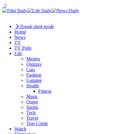
☽
☽
Toggle dark mode
Home
News
TV
TV Polls
Life
Memes
Quizzes
Cars
Fashion
Gaming
Health
Fitness
Music
Queer
Sports
Tech
Travel
True Crime
Watch