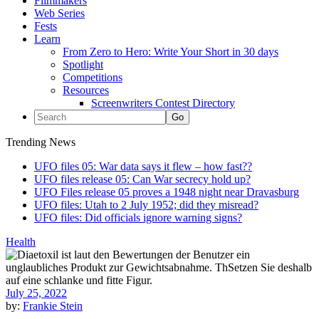
Filmmakers
Web Series
Fests
Learn
From Zero to Hero: Write Your Short in 30 days
Spotlight
Competitions
Resources
Screenwriters Contest Directory
Trending News
UFO files 05: War data says it flew – how fast??
UFO files release 05: Can War secrecy hold up?
UFO Files release 05 proves a 1948 night near Dravasburg
UFO files: Utah to 2 July 1952; did they misread?
UFO files: Did officials ignore warning signs?
Health
July 25, 2022
by:
Frankie Stein