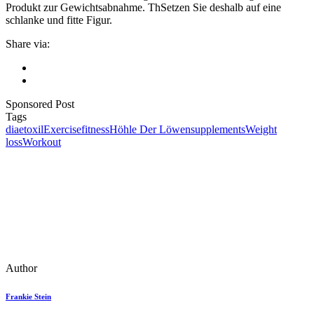
Produkt zur Gewichtsabnahme. ThSetzen Sie deshalb auf eine
schlanke und fitte Figur.
Share via:
Sponsored Post
Tags
diaetoxil
Exercise
fitness
Höhle Der Löwen
supplements
Weight
loss
Workout
Author
Frankie Stein