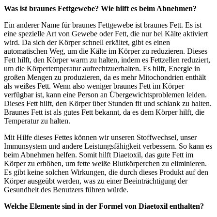
Was ist braunes Fettgewebe? Wie hilft es beim Abnehmen?
Ein anderer Name für braunes Fettgewebe ist braunes Fett. Es ist
eine spezielle Art von Gewebe oder Fett, die nur bei Kälte aktiviert
wird. Da sich der Körper schnell erkältet, gibt es einen
automatischen Weg, um die Kälte im Körper zu reduzieren. Dieses
Fett hilft, den Körper warm zu halten, indem es Fettzellen reduziert,
um die Körpertemperatur aufrechtzuerhalten. Es hilft, Energie in
großen Mengen zu produzieren, da es mehr Mitochondrien enthält
als weißes Fett. Wenn also weniger braunes Fett im Körper
verfügbar ist, kann eine Person an Übergewichtsproblemen leiden.
Dieses Fett hilft, den Körper über Stunden fit und schlank zu halten.
Braunes Fett ist als gutes Fett bekannt, da es dem Körper hilft, die
Temperatur zu halten.
Mit Hilfe dieses Fettes können wir unseren Stoffwechsel, unser
Immunsystem und andere Leistungsfähigkeit verbessern. So kann es
beim Abnehmen helfen. Somit hilft Diaetoxil, das gute Fett im
Körper zu erhöhen, um fette weiße Blutkörperchen zu eliminieren.
Es gibt keine solchen Wirkungen, die durch dieses Produkt auf den
Körper ausgeübt werden, was zu einer Beeinträchtigung der
Gesundheit des Benutzers führen würde.
Welche Elemente sind in der Formel von Diaetoxil enthalten?