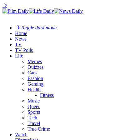
☽
☽
Toggle dark mode
Home
News
TV
TV Polls
Life
Memes
Quizzes
Cars
Fashion
Gaming
Health
Fitness
Music
Queer
Sports
Tech
Travel
True Crime
Watch