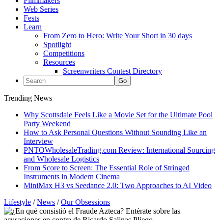
Filmmakers
Web Series
Fests
Learn
From Zero to Hero: Write Your Short in 30 days
Spotlight
Competitions
Resources
Screenwriters Contest Directory
Trending News
Why Scottsdale Feels Like a Movie Set for the Ultimate Pool
Party Weekend
How to Ask Personal Questions Without Sounding Like an
Interview
PNTOWholesaleTrading.com Review: International Sourcing
and Wholesale Logistics
From Score to Screen: The Essential Role of Stringed
Instruments in Modern Cinema
MiniMax H3 vs Seedance 2.0: Two Approaches to AI Video
Lifestyle
/
News
/
Our Obsessions