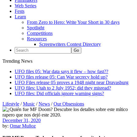
Filmmakers
Web Series
Fests
Learn
From Zero to Hero: Write Your Short in 30 days
Spotlight
Competitions
Resources
Screenwriters Contest Directory
Trending News
UFO files 05: War data says it flew – how fast??
UFO files release 05: Can War secrecy hold up?
UFO Files release 05 proves a 1948 night near Dravasburg
UFO files: Utah to 2 July 1952; did they misread?
UFO files: Did officials ignore warning signs?
Lifestyle
/
Music
/
News
/
Our Obsessions
December 31, 2020
by:
Omar Muñoz