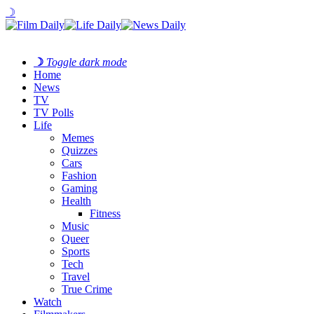
☽
☽
Toggle dark mode
Home
News
TV
TV Polls
Life
Memes
Quizzes
Cars
Fashion
Gaming
Health
Fitness
Music
Queer
Sports
Tech
Travel
True Crime
Watch