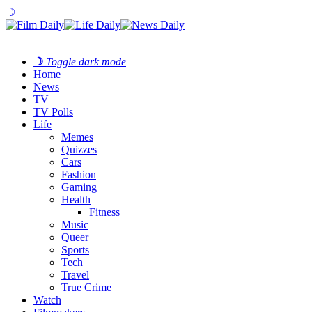
☽
☽
Toggle dark mode
Home
News
TV
TV Polls
Life
Memes
Quizzes
Cars
Fashion
Gaming
Health
Fitness
Music
Queer
Sports
Tech
Travel
True Crime
Watch