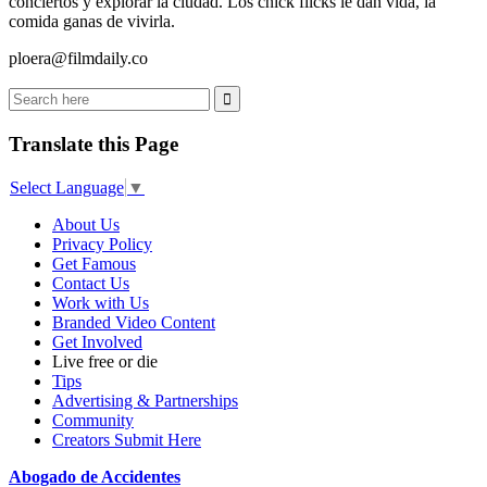
conciertos y explorar la ciudad. Los chick flicks le dan vida, la
comida ganas de vivirla.
ploera@filmdaily.co
Translate this Page
Select Language
▼
About Us
Privacy Policy
Get Famous
Contact Us
Work with Us
Branded Video Content
Get Involved
Live free or die
Tips
Advertising & Partnerships
Community
Creators Submit Here
Abogado de Accidentes