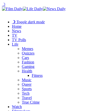
☽
☽
Toggle dark mode
Home
News
TV
TV Polls
Life
Memes
Quizzes
Cars
Fashion
Gaming
Health
Fitness
Music
Queer
Sports
Tech
Travel
True Crime
Watch