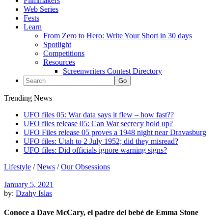
Filmmakers
Web Series
Fests
Learn
From Zero to Hero: Write Your Short in 30 days
Spotlight
Competitions
Resources
Screenwriters Contest Directory
Trending News
UFO files 05: War data says it flew – how fast??
UFO files release 05: Can War secrecy hold up?
UFO Files release 05 proves a 1948 night near Dravasburg
UFO files: Utah to 2 July 1952; did they misread?
UFO files: Did officials ignore warning signs?
Lifestyle
/
News
/
Our Obsessions
January 5, 2021
by:
Dzahy Islas
Conoce a Dave McCary, el padre del bebé de Emma Stone