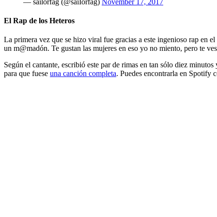
— sailorfag (@saiIorfag)
November 17, 2017
El Rap de los Heteros
La primera vez que se hizo viral fue gracias a este ingenioso rap en 
un m@madón. Te gustan las mujeres en eso yo no miento, pero te ves p
Según el cantante, escribió este par de rimas en tan sólo diez minutos 
para que fuese
una canción completa
. Puedes encontrarla en Spotify