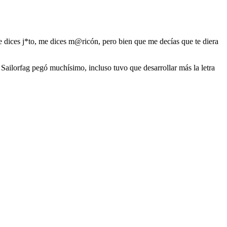
Me dices j*to, me dices m@ricón, pero bien que me decías que te diera
e Sailorfag pegó muchísimo, incluso tuvo que desarrollar más la letra