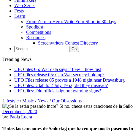
Filmmakers
Web Series
Fests
Learn
From Zero to Hero: Write Your Short in 30 days
Spotlight
Competitions
Resources
Screenwriters Contest Directory
Trending News
UFO files 05: War data says it flew—how fast
UFO files release 05: Can War secrecy hold up?
UFO Files release 05 proves a 1948 night near Dravasburg
UFO files: Utah to 2 July 1952; did they misread?
UFO files: Did officials ignore warning signs?
Lifestyle
/
Music
/
News
/
Our Obsessions
December 1, 2020
by:
Paola Loera
Todas las canciones de Sailorfag que hacen que nos la pasemos 