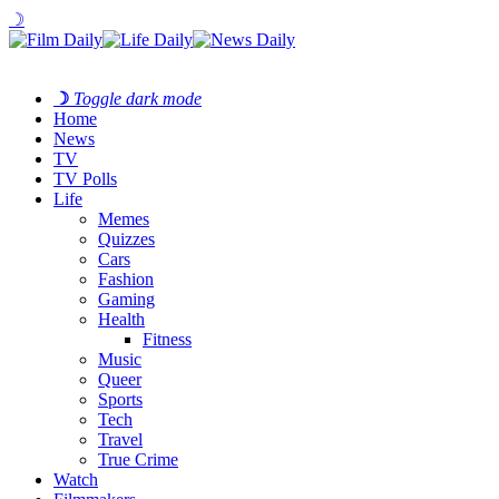
☽
☽
Toggle dark mode
Home
News
TV
TV Polls
Life
Memes
Quizzes
Cars
Fashion
Gaming
Health
Fitness
Music
Queer
Sports
Tech
Travel
True Crime
Watch