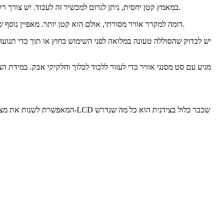
במאמץ קטן יחסית, ניתן לגרום למכשיר זה לעבוד. יש צורך רק בסוללה טעונה במלואה ובכמות זעירה של מים במיכל המכשיר. כשהוא טעון במלואו, המיכל יכול לייצר אוויר קר במשך שמונה עד עשר שעות ברציפות.
המקרר הנייד Cool Edge דומה למקרר אוויר מסורתי, אולם הוא קטן יותר. מאפיין נוסף שמבדיל אותו מהמתחרים הוא שהוא לא מחייב את הצרכנים להתקין או להרכיב אותו על הקיר כדי ליהנות מכוחות הקירור שלו.
יש לבדוק שהסוללה טעונה במלואה לפני השימוש בחוץ או תוך כדי תנו