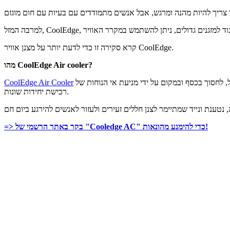
קרא סקירה זו כדי לדעת יותר על מצנן אוויר CoolEdge.
מהו CoolEdge Air cooler?
הוא מכשיר חסכוני ויעיל המגן על אנשים מהחום הלוהט של הקיץ. זהו גאדג'ט רב תכליתי שיכול לשמש כמזגן, מטהר אוויר, מכשיר אדים ומאוורר רגיל, לחסוך בכסף ובמקום על ידי מניעת אי הנוחות של
CoolEdge Air Cooler
רכישת יחידות שונות.
 נטענת ונייד שמתיימר לצנן חללים זעירים ולעזור לאנשים להירגע ביום חם
=> בקר באתר הרשמי של "Cooledge AC" כדי להימנע מהונאות!