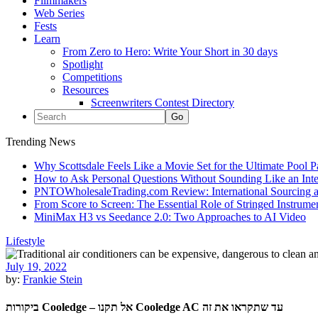
Filmmakers
Web Series
Fests
Learn
From Zero to Hero: Write Your Short in 30 days
Spotlight
Competitions
Resources
Screenwriters Contest Directory
Trending News
Why Scottsdale Feels Like a Movie Set for the Ultimate Pool 
How to Ask Personal Questions Without Sounding Like an Int
PNTOWholesaleTrading.com Review: International Sourcing a
From Score to Screen: The Essential Role of Stringed Instrum
MiniMax H3 vs Seedance 2.0: Two Approaches to AI Video
Lifestyle
July 19, 2022
by:
Frankie Stein
ביקורות Cooledge – אל תקנו Cooledge AC עד שתקראו את זה