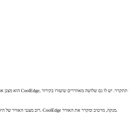
ויעיל שמתקרר במהירות. בתוך 60 דקות לאחר הפעלת CoolEdge, הסביבה שלך תתקרר. יש לו גם שלושה מאווררים שיעזרו בקירור
רוב מצנני האוויר של היום הם ישנים ויוצרו לפני שנים. לא ניתן לקרר את האוויר על ידי מצננים אלה. CoolEdge מנקה, מרטיב ומקרר את האוויר.