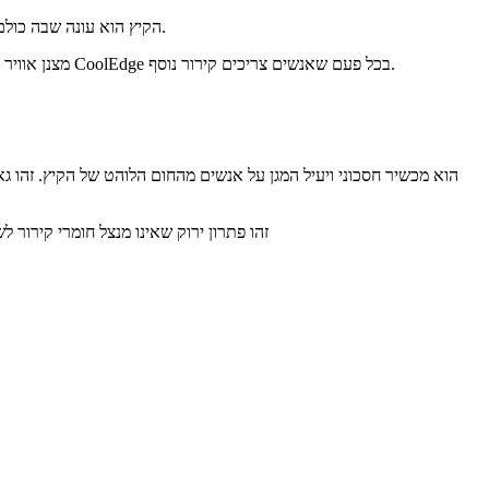
הקיץ הוא עונה שבה כולם רוצים לבלות בחוץ. אנשים רוצים לצאת לחופשות במהלך הקיץ. הקיץ תמיד צריך להיות מהנה ומרגש, אבל אנשים מתמודדים עם בעיות עם חום מוגזם.
למרבה המזל, CoolEdge, מצנן אוויר נייד מהפכני, נמצא כאן כדי להקל על כל בעיות החום והקירור שלך בקיץ. בניגוד למזגנים גדולים, ניתן להשתמש במקרר האוויר CoolEdge בכל פעם שאנשים צריכים קירור נוסף.
זהו פתרון ירוק שאינו מנצל חומרי קירור 