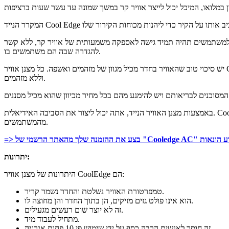
שלמשתמשים תהיה תמיד גישה לאספקה ​​משמעותית של אוויר קר, ללא קשר
להגדרה שבה הם משתמשים בו.
יש סיכוי טוב שהאוויר בחדר מכיל מגוון של מזהמים ואשפה. כל מצנן אוויר CoolEdge מגיע עם סט מסנני אוויר כדי לעזור ללכוד לכלוך וחלקיקי אבק. במידת הצורך, ניתן לבטל מסננים אלה. האוויר שמנשף מצנן האוויר יהיה לח
וללא מזהמים.
באמצעות מצנן האוויר הנייד, אתה יכול ליצור את הסביבה האידיאלית. CoolEdge מגיע עם מערכת תאורת LED המאפשרת לשנות את מצב הרוח בחדר בהתאם לשעה ביום. ה-LCD שכבר כלול בצידנית הוא כל מה שנדרש
מהמשתמשים.
יתרונות:
היתרונות של מצנן אוויר CoolEdge הם:
טמפרטורת האוויר נשלטת והחדר נשמר קריר.
הוא אינו פולט גזים מזיקים, הן בתוך החדר והן מחוצה לו.
זה לא יוצר שום רעשים מגעילים.
מתחיל לעבוד מיד.
זה חוסך לאנשים הרבה כסף על ידי שימוש פי 10 פחות אנרגיה.