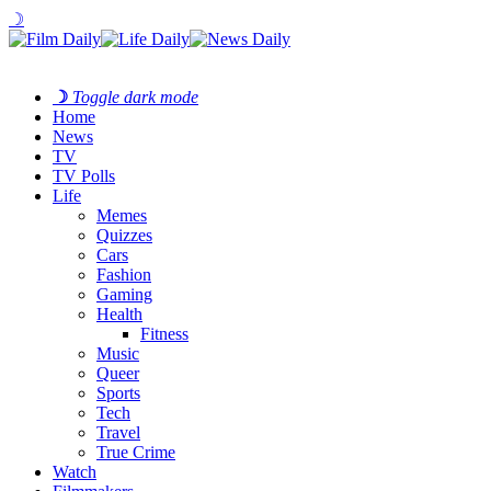
☽
☽
Toggle dark mode
Home
News
TV
TV Polls
Life
Memes
Quizzes
Cars
Fashion
Gaming
Health
Fitness
Music
Queer
Sports
Tech
Travel
True Crime
Watch