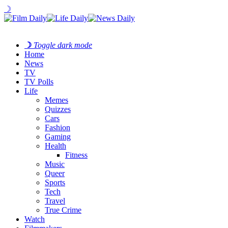
☽
☽
Toggle dark mode
Home
News
TV
TV Polls
Life
Memes
Quizzes
Cars
Fashion
Gaming
Health
Fitness
Music
Queer
Sports
Tech
Travel
True Crime
Watch