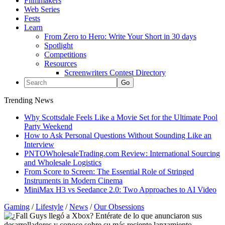
Filmmakers
Web Series
Fests
Learn
From Zero to Hero: Write Your Short in 30 days
Spotlight
Competitions
Resources
Screenwriters Contest Directory
Trending News
Why Scottsdale Feels Like a Movie Set for the Ultimate Pool
Party Weekend
How to Ask Personal Questions Without Sounding Like an
Interview
PNTOWholesaleTrading.com Review: International Sourcing
and Wholesale Logistics
From Score to Screen: The Essential Role of Stringed
Instruments in Modern Cinema
MiniMax H3 vs Seedance 2.0: Two Approaches to AI Video
Gaming
/
Lifestyle
/
News
/
Our Obsessions