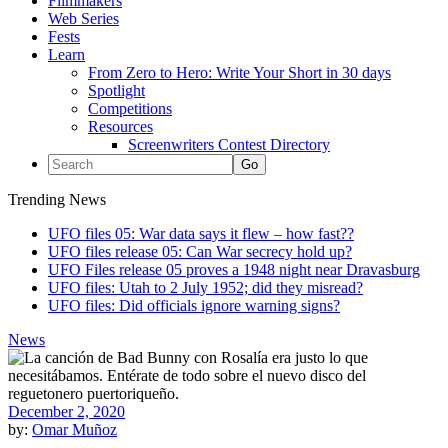
Filmmakers
Web Series
Fests
Learn
From Zero to Hero: Write Your Short in 30 days
Spotlight
Competitions
Resources
Screenwriters Contest Directory
Trending News
UFO files 05: War data says it flew – how fast??
UFO files release 05: Can War secrecy hold up?
UFO Files release 05 proves a 1948 night near Dravasburg
UFO files: Utah to 2 July 1952; did they misread?
UFO files: Did officials ignore warning signs?
News
December 2, 2020
by:
Omar Muñoz