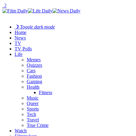
☽
☽
Toggle dark mode
Home
News
TV
TV Polls
Life
Memes
Quizzes
Cars
Fashion
Gaming
Health
Fitness
Music
Queer
Sports
Tech
Travel
True Crime
Watch