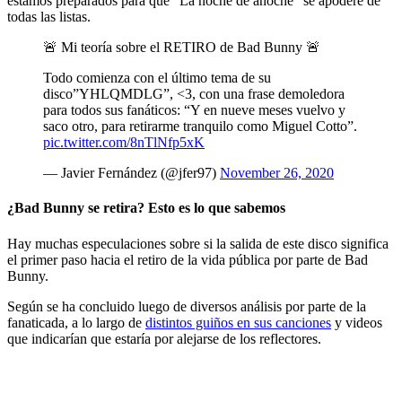
estamos preparados para que “La noche de anoche” se apodere de
todas las listas.
🚨 Mi teoría sobre el RETIRO de Bad Bunny 🚨
Todo comienza con el último tema de su
disco”YHLQMDLG”, <3, con una frase demoledora
para todos sus fanáticos: “Y en nueve meses vuelvo y
saco otro, para retirarme tranquilo como Miguel Cotto”.
pic.twitter.com/8nTlNfp5xK
— Javier Fernández (@jfer97)
November 26, 2020
¿Bad Bunny se retira? Esto es lo que sabemos
Hay muchas especulaciones sobre si la salida de este disco significa
el primer paso hacia el retiro de la vida pública por parte de Bad
Bunny.
Según se ha concluido luego de diversos análisis por parte de la
fanaticada, a lo largo de
distintos guiños en sus canciones
y videos
que indicarían que estaría por alejarse de los reflectores.